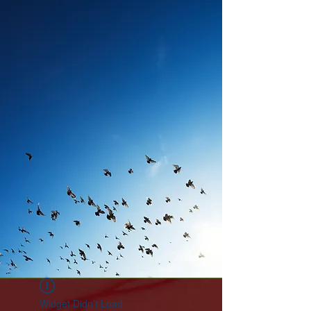
Widget Didn’t Load