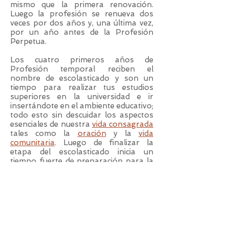
mismo que la primera renovación.
Luego la profesión se renueva dos
veces por dos años y, una última vez,
por un año antes de la Profesión
Perpetua.
Los cuatro primeros años de
Profesión temporal reciben el
nombre de escolasticado y son un
tiempo para realizar tus estudios
superiores en la universidad e ir
insertándote en el ambiente educativo;
todo esto sin descuidar los aspectos
esenciales de nuestra
vida consagrada
tales como la
oración
y la
vida
comunitaria
. Luego de finalizar la
etapa del escolasticado inicia un
tiempo fuerte de preparación para la
Profesión Perpetua que dura
alrededor de tres años.
Profesión temporal