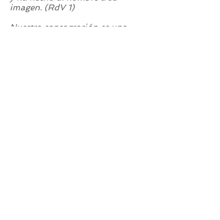
imagen. (RdV 1)
Nuestra consagración es una
respuesta de amor
a la benevolencia de Dios
en una vida totalmente orientada
hacia Cristo manso y humilde.
(RdV 14)
Cristo está en el centro
de nuestras motivaciones y
referencias,
así como en el principio de
nuestro don total
y de nuestra acción apostólica.
(RdV 112)
CONÓCENOS
Lo que vivimos