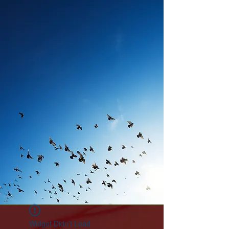
Widget Didn’t Load