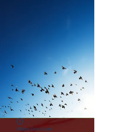
Widget Didn’t Load