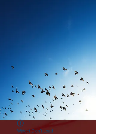
Widget Didn’t Load