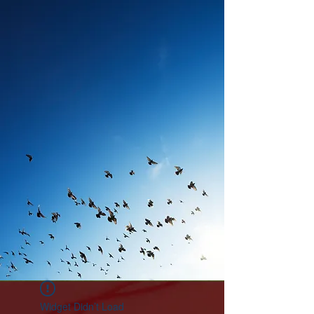
Widget Didn’t Load